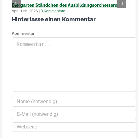
Biergarten Ständchen des Ausbildungsorchesters
Of
April 11th, 2026
|
0 Kommentare
Apr
Hinterlasse einen Kommentar
Kommentar