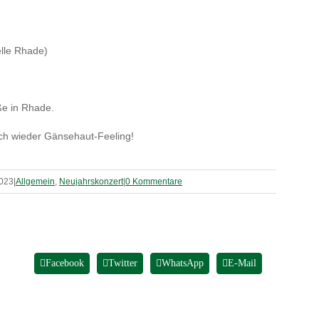
elle Rhade)
ße in Rhade.
ich wieder Gänsehaut-Feeling!
2023
|
Allgemein
,
Neujahrskonzert
|
0 Kommentare
Facebook
Twitter
WhatsApp
E-Mail