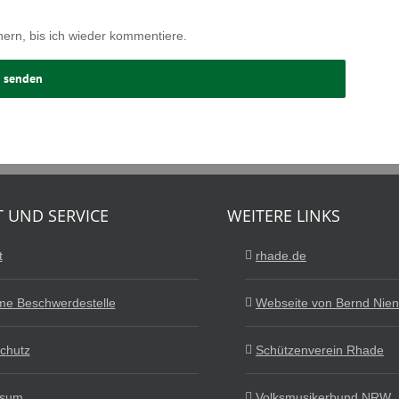
ern, bis ich wieder kommentiere.
 UND SERVICE
WEITERE LINKS
t
rhade.de
e Beschwerdestelle
Webseite von Bernd Nie
chutz
Schützenverein Rhade
ssum
Volksmusikerbund NRW