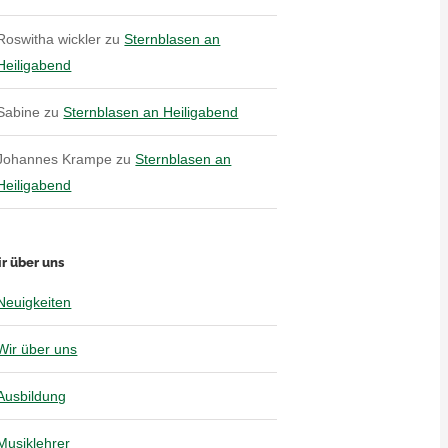
Roswitha wickler
zu
Sternblasen an
Heiligabend
Sabine
zu
Sternblasen an Heiligabend
Johannes Krampe
zu
Sternblasen an
Heiligabend
r über uns
Neuigkeiten
Wir über uns
Ausbildung
Musiklehrer