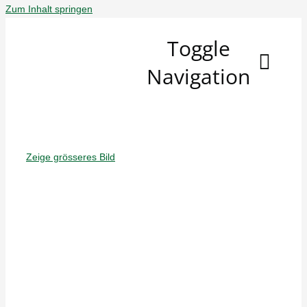
Zum Inhalt springen
Toggle
Navigation
Schützenfeste
Sommer '26
Zeige grösseres Bild
Wir Über Uns
Spielplan
Neuigkeiten
Kontakt